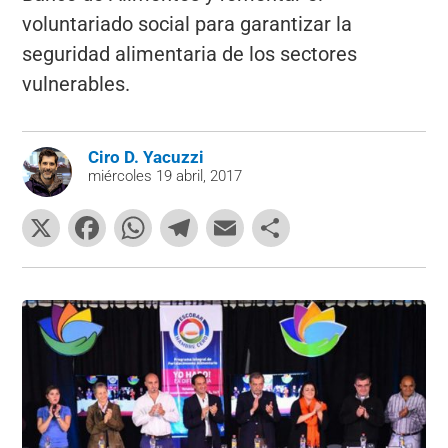
voluntariado social para garantizar la
seguridad alimentaria de los sectores
vulnerables.
Ciro D. Yacuzzi
miércoles 19 abril, 2017
X
F
W
T
E
C
a
h
el
m
o
c
at
e
ai
m
e
s
gr
l
p
b
A
a
ar
o
p
m
tir
o
p