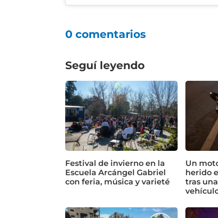
0 comentarios
Seguí leyendo
Festival de invierno en la
Un motoc
Escuela Arcángel Gabriel
herido 
con feria, música y varieté
tras un
vehícul