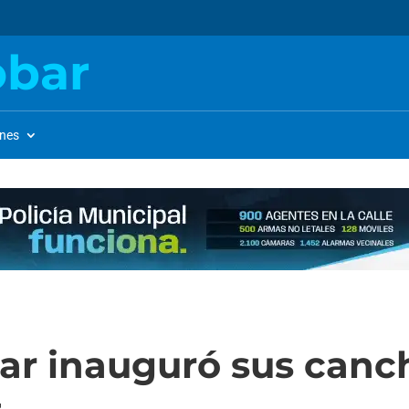
obar
ones
ar inauguró sus canch