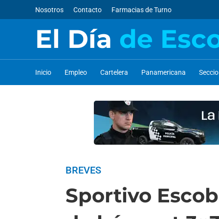
Nosotros
Contacto
Farmacias de Turno
El Día
de Esc
Inicio
Empleo
Cartelera
Panamericana
Secci
BREVES
Sportivo Escob