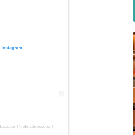
n Instagram
e Escobar (@eldiadeescobar)