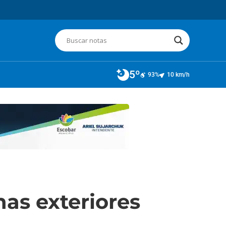
5º
93%
10 km/h
as exteriores