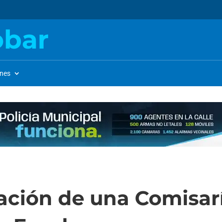
obar
ones
eación de una Comisar