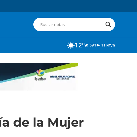
12º
59%
11 km/h
ía de la Mujer