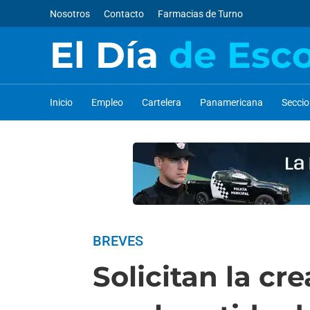
Nosotros
Contacto
Farmacias de Turno
El Día
de Esc
Inicio
Empleo
Cartelera
Panamericana
Secci
BREVES
Solicitan la cr