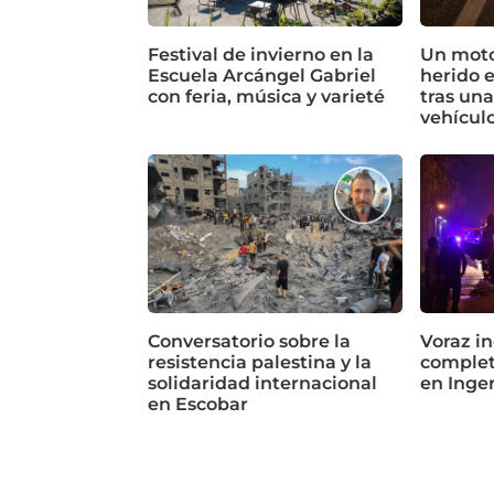
Festival de invierno en la
Un motoc
Escuela Arcángel Gabriel
herido 
con feria, música y varieté
tras un
vehícul
Conversatorio sobre la
Voraz in
resistencia palestina y la
complet
solidaridad internacional
en Inge
en Escobar