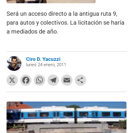
Será un acceso directo a la antigua ruta 9,
para autos y colectivos. La licitación se haría
a mediados de año.
Ciro D. Yacuzzi
lunes 24 enero, 2011
X
F
W
T
E
C
a
h
el
m
o
c
at
e
ai
m
e
s
gr
l
p
b
A
a
ar
o
p
m
tir