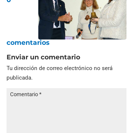
comentarios
Enviar un comentario
Tu dirección de correo electrónico no será
publicada.