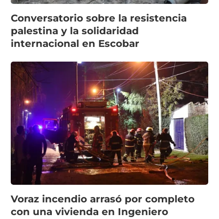
Conversatorio sobre la resistencia
palestina y la solidaridad
internacional en Escobar
Voraz incendio arrasó por completo
con una vivienda en Ingeniero