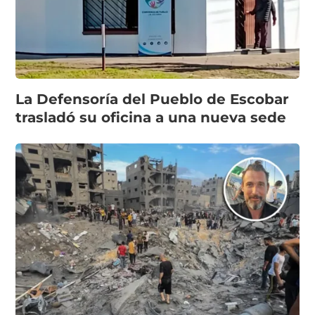
La Defensoría del Pueblo de Escobar
trasladó su oficina a una nueva sede