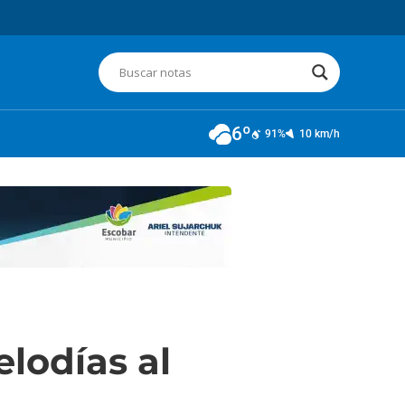
6º
91%
10 km/h
lodías al