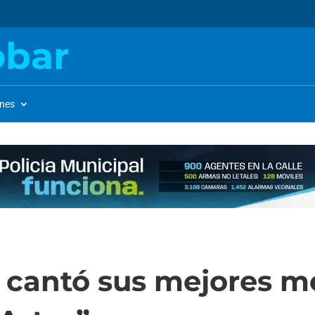
obar
ones
e cantó sus mejores me