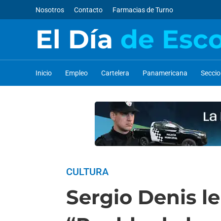
Nosotros
Contacto
Farmacias de Turno
El Día
de Esc
Inicio
Empleo
Cartelera
Panamericana
Secci
CULTURA
Sergio Denis l