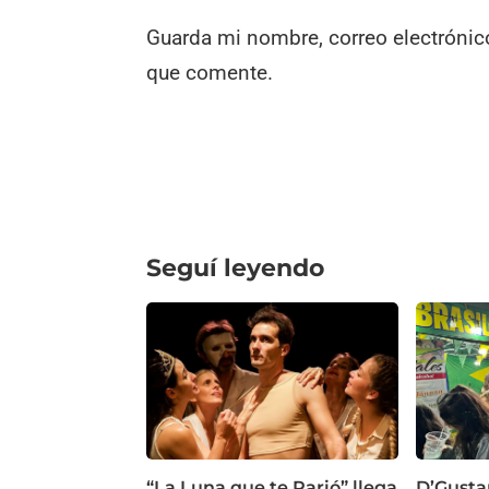
Guarda mi nombre, correo electrónic
que comente.
Seguí leyendo
“La Luna que te Parió” llega
D’Gusta