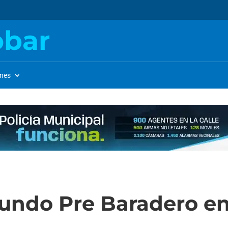
obar
ones
gundo Pre Baradero e