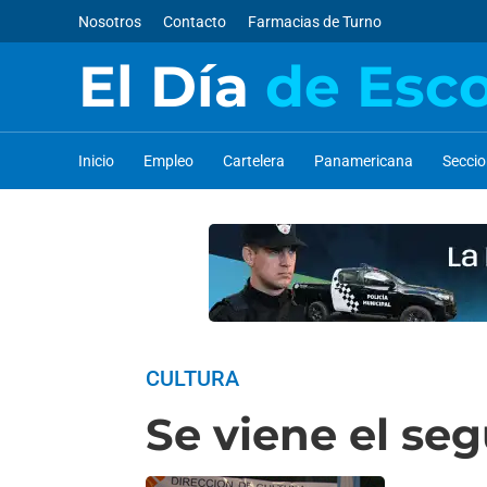
Nosotros
Contacto
Farmacias de Turno
El Día
de Esc
Inicio
Empleo
Cartelera
Panamericana
Secci
CULTURA
Se viene el se