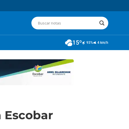
15º
93%
4 km/h
n Escobar