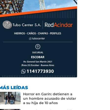
o
p
k
MÁS LEÍDAS
Horror en Garín: detienen a
un hombre acusado de violar
a su hija de 10 años