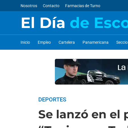
Nosotros
Contacto
Farmacias de Turno
El Día
de Esc
Inicio
Empleo
Cartelera
Panamericana
Secci
DEPORTES
Se lanzó en el