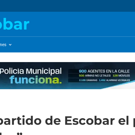
obar
ones
 partido de Escobar e