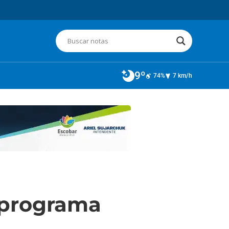
9º
74%
7 km/h
l programa