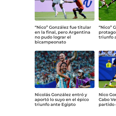
“Nico” González fue titular
“Nico” G
en la final, pero Argentina
protagon
no pudo lograr el
triunfo 
bicampeonato
Nicolás González entró y
Nico Go
aportó lo suyo en el épico
Cabo Ve
triunfo ante Egipto
partido