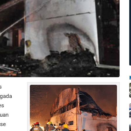
s
ugada
es
Juan
 se