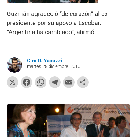
Guzmán agradeció “de corazón” al ex
presidente por su apoyo a Escobar.
“Argentina ha cambiado”, afirmó.
Ciro D. Yacuzzi
martes 28 diciembre, 2010
X
F
W
T
E
C
a
h
el
m
o
c
at
e
ai
m
e
s
gr
l
p
b
A
a
ar
o
p
m
tir