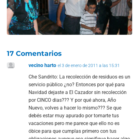
o
p
k
17 Comentarios
vecino harto
el 3 de enero de 2011 a las 15:31
Che Sandrito: La recolección de residuos es un
servicio público ¿no? Entonces por qué para
Navidad dejaste a El Cazador sin recolección
por CINCO dias??? Y por qué ahora, Año
Nuevo, volves a hacer lo mismo??? Se que
debés estar muy apurado por tomarte tus
vacaciones pero me parece que ello no es
óbice para que cumplas primero con tus
obligaciones aunque eso signifique hacer algo