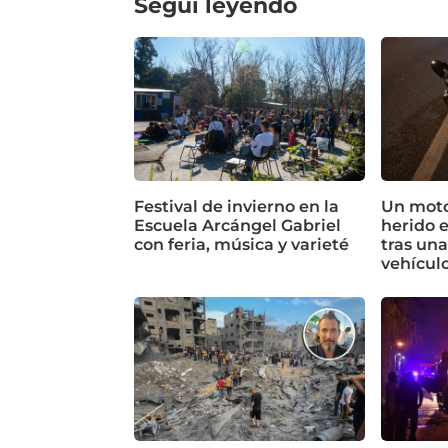
Seguí leyendo
Festival de invierno en la
Un motoc
Escuela Arcángel Gabriel
herido 
con feria, música y varieté
tras un
vehícul