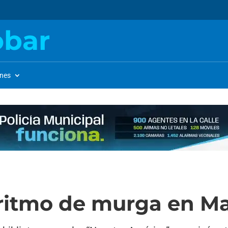
obar
ones
ritmo de murga en M