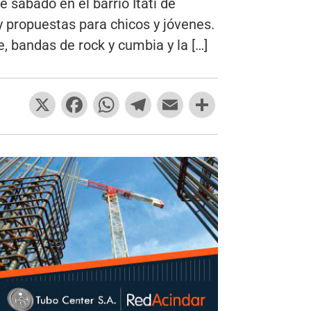
 sábado en el barrio Itatí de
 y propuestas para chicos y jóvenes.
e, bandas de rock y cumbia y la […]
X
F
W
T
E
C
a
h
el
m
o
c
at
e
ai
m
e
s
gr
l
p
b
A
a
ar
o
p
m
tir
o
p
k