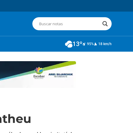
13º
95%
18 km/h
atheu