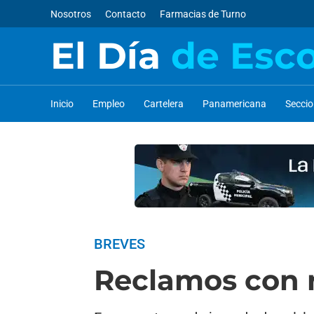
Nosotros
Contacto
Farmacias de Turno
El Día
de Esc
Inicio
Empleo
Cartelera
Panamericana
Secci
BREVES
Reclamos con 