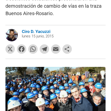
demostración de cambio de vías en la traza
Buenos Aires-Rosario.
Ciro D. Yacuzzi
lunes 15 junio, 2015
X
F
W
T
E
C
a
h
el
m
o
c
at
e
ai
m
e
s
gr
l
p
b
A
a
ar
o
p
m
tir
o
p
k