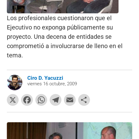
Los profesionales cuestionaron que el
Ejecutivo no exponga públicamente su
proyecto. Una decena de entidades se
comprometió a involucrarse de lleno en el
tema.
Ciro D. Yacuzzi
viernes 16 octubre, 2009
X
F
W
T
E
C
a
h
el
m
o
c
at
e
ai
m
e
s
gr
l
p