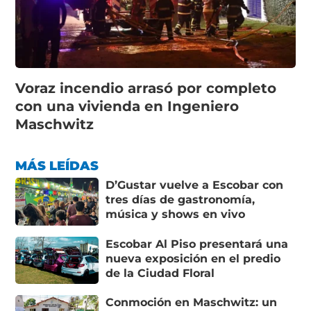
Voraz incendio arrasó por completo
con una vivienda en Ingeniero
Maschwitz
MÁS LEÍDAS
D’Gustar vuelve a Escobar con
tres días de gastronomía,
música y shows en vivo
Escobar Al Piso presentará una
nueva exposición en el predio
de la Ciudad Floral
Conmoción en Maschwitz: un