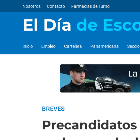
Nosotros
Contacto
Farmacias de Turno
El Día
de Esc
Inicio
Empleo
Cartelera
Panamericana
Secci
BREVES
Precandidatos 