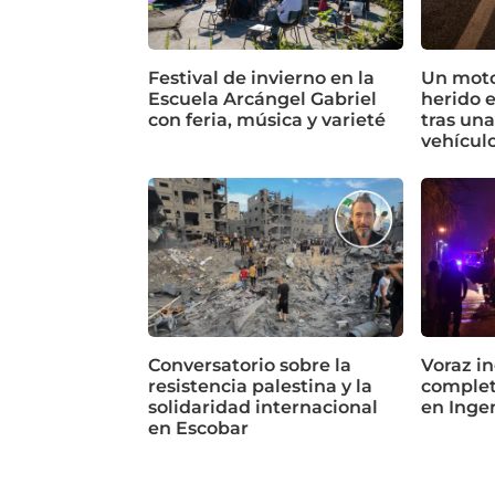
Festival de invierno en la
Un motoc
Escuela Arcángel Gabriel
herido 
con feria, música y varieté
tras un
vehícul
Conversatorio sobre la
Voraz in
resistencia palestina y la
complet
solidaridad internacional
en Inge
en Escobar