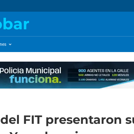
obar
ones
del FIT presentaron 