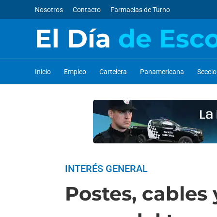
Nosotros
Contacto
Farmacias de Turno
El Día
de Esc
Inicio
Empleo
Cartelera
Panamericana
Secci
INTERÉS GENERAL
Postes, cables 