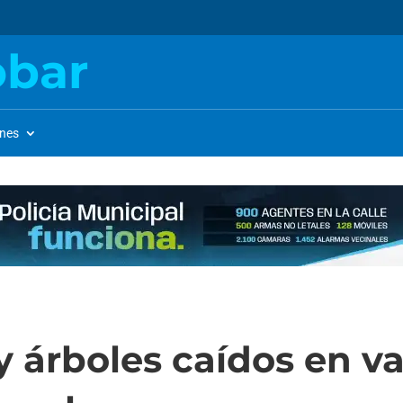
obar
ones
y árboles caídos en va