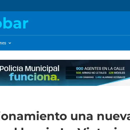
obar
ones
ionamiento una nueva