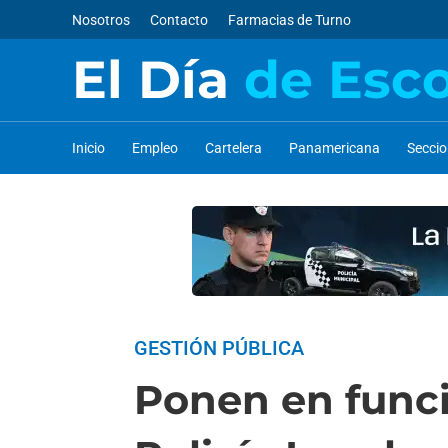
Nosotros
Contacto
Farmacias de Turno
El Día
de Esc
Inicio
Empleo
Cartelera
Panamericana
Secci
GESTIÓN PÚBLICA
Ponen en func