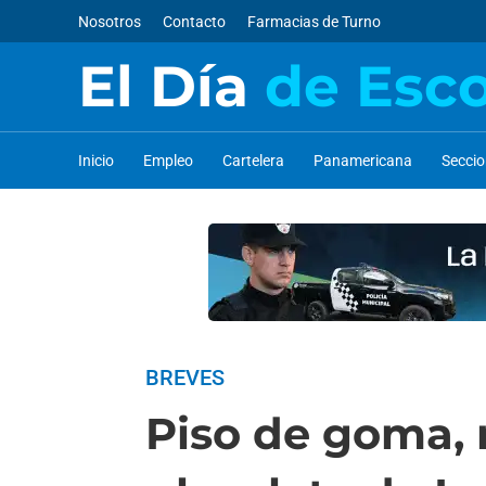
Nosotros
Contacto
Farmacias de Turno
El Día
de Esc
Inicio
Empleo
Cartelera
Panamericana
Secci
BREVES
Piso de goma, 