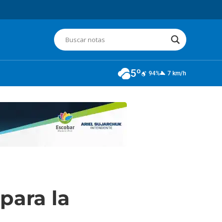
5º
94%
7 km/h
para la