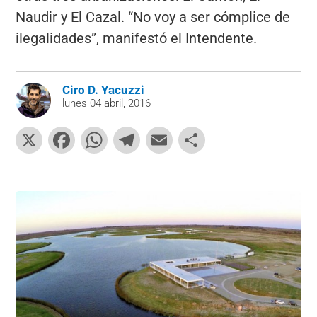
Naudir y El Cazal. “No voy a ser cómplice de
ilegalidades”, manifestó el Intendente.
Ciro D. Yacuzzi
lunes 04 abril, 2016
X
F
W
T
E
C
a
h
el
m
o
c
at
e
ai
m
e
s
gr
l
p
b
A
a
ar
o
p
m
tir
o
p
k