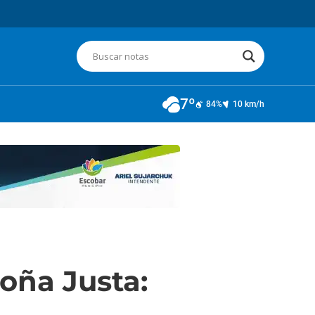
7º
84%
10 km/h
oña Justa: