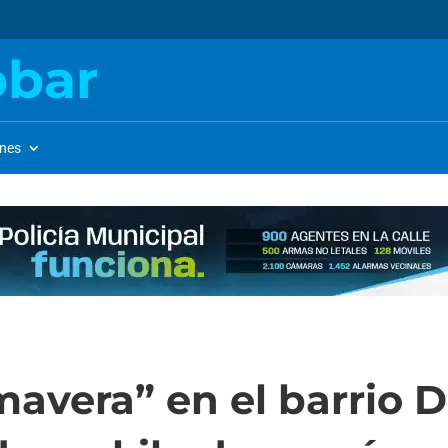
obar
ones
mavera” en el barrio D