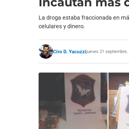
Incautan más d
La droga estaba fraccionada en má
celulares y dinero.
Ciro D. Yacuzzi
jueves 21 septiembre,