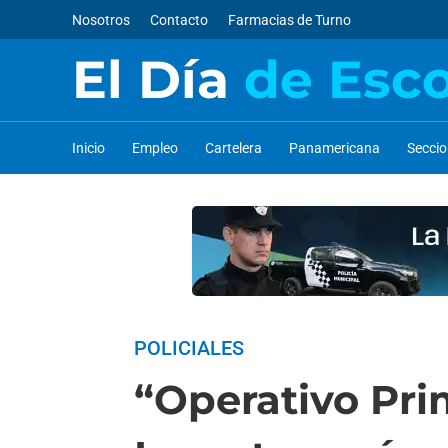
Nosotros
Contacto
Farmacias de Turno
El Día
de Esc
Inicio
Empleo
Cartelera
Panamericana
Secci
POLICIALES
“Operativo Pri