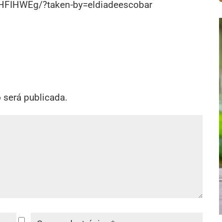
HFIHWEg/?taken-by=eldiadeescobar
o será publicada.