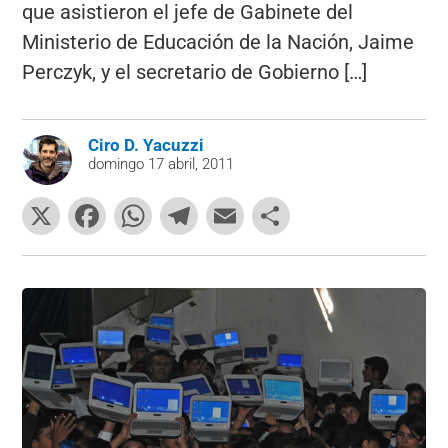
que asistieron el jefe de Gabinete del
Ministerio de Educación de la Nación, Jaime
Perczyk, y el secretario de Gobierno […]
Ciro D. Yacuzzi
domingo 17 abril, 2011
X
F
W
T
E
C
a
h
el
m
o
c
at
e
ai
m
e
s
gr
l
p
b
A
a
ar
o
p
m
tir
o
p
k