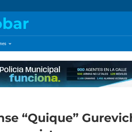
obar
ones
nse “Quique” Gurevic