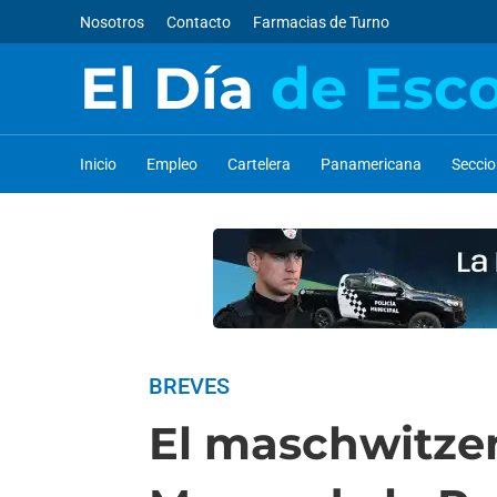
Nosotros
Contacto
Farmacias de Turno
El Día
de Esc
Inicio
Empleo
Cartelera
Panamericana
Secci
BREVES
El maschwitze