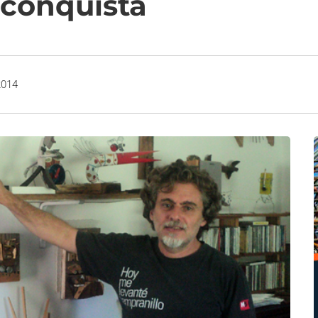
econquista
2014