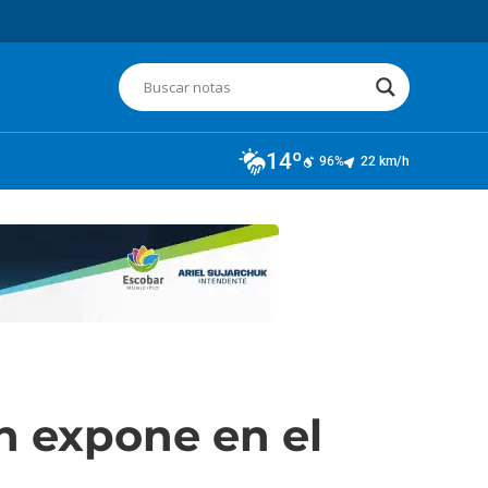
14º
96%
22 km/h
h expone en el