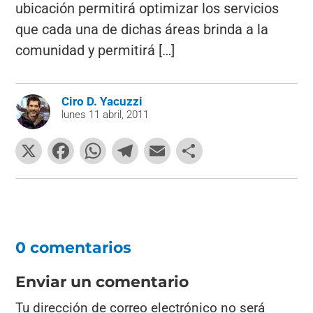
ubicación permitirá optimizar los servicios
que cada una de dichas áreas brinda a la
comunidad y permitirá […]
Ciro D. Yacuzzi
lunes 11 abril, 2011
X
F
W
T
E
C
a
h
el
m
o
c
at
e
ai
m
e
s
gr
l
p
b
A
a
ar
0 comentarios
o
p
m
tir
o
p
Enviar un comentario
k
Tu dirección de correo electrónico no será