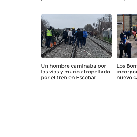
Un hombre caminaba por
Los Bom
las vías y murió atropellado
incorpor
por el tren en Escobar
nuevo c