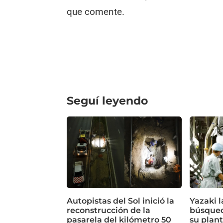
que comente.
Seguí leyendo
Autopistas del Sol inició la
Yazaki 
reconstrucción de la
búsqued
pasarela del kilómetro 50
su plan