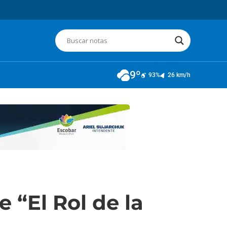
9º
93%
26 km/h
 “El Rol de la