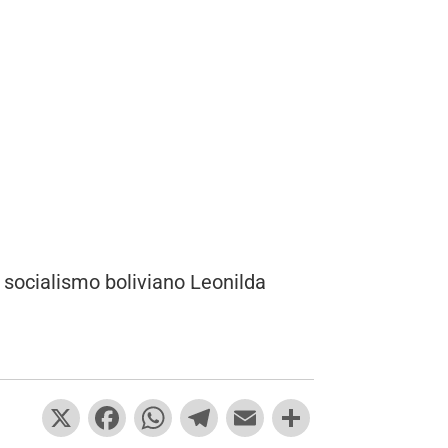
 socialismo boliviano Leonilda
X
F
W
T
E
C