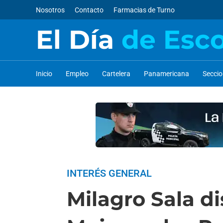
Nosotros
Contacto
Farmacias de Turno
El Día
de Esc
Inicio
Empleo
Cartelera
Panamericana
Secci
INTERÉS GENERAL
Milagro Sala di