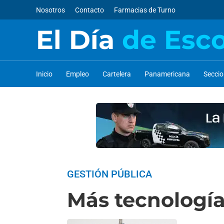
Nosotros
Contacto
Farmacias de Turno
El Día
de Esc
Inicio
Empleo
Cartelera
Panamericana
Secci
GESTIÓN PÚBLICA
Más tecnología