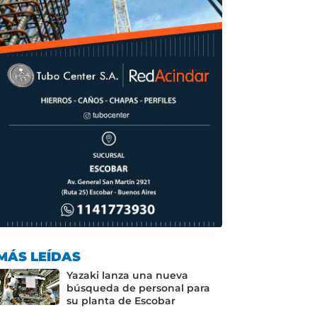
o
p
k
MÁS LEÍDAS
Yazaki lanza una nueva
búsqueda de personal para
su planta de Escobar