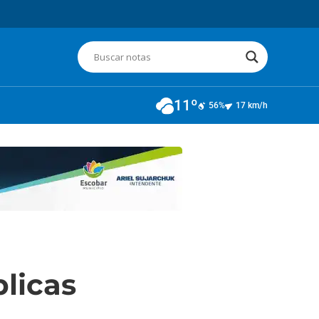
11º
56%
17 km/h
blicas