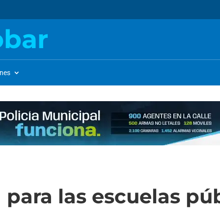
obar
ones
 para las escuelas pú