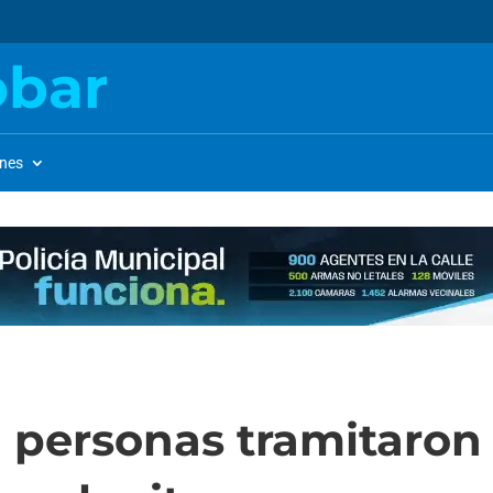
obar
ones
l personas tramitaron