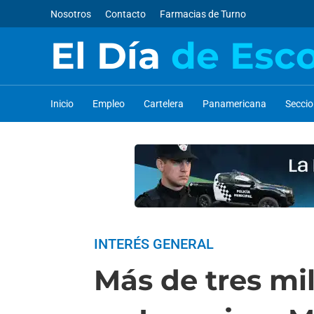
Nosotros
Contacto
Farmacias de Turno
El Día
de Esc
Inicio
Empleo
Cartelera
Panamericana
Secci
INTERÉS GENERAL
Más de tres mi