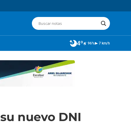
4º
96%
7 km/h
 su nuevo DNI