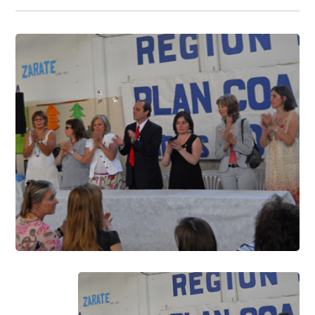
a
h
el
m
o
c
at
e
ai
m
e
s
gr
l
p
b
A
a
ar
o
p
m
tir
o
p
k