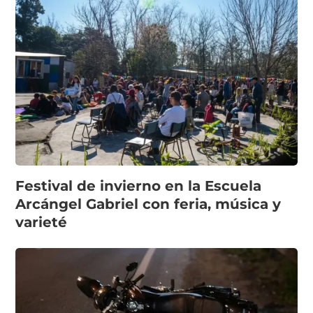
Festival de invierno en la Escuela
Arcángel Gabriel con feria, música y
varieté