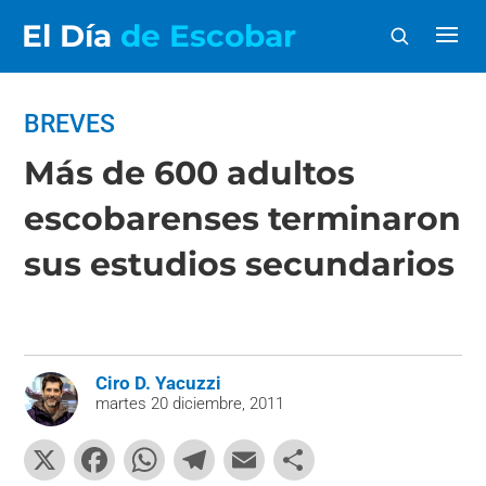
El Día
de Escobar
BREVES
Más de 600 adultos
escobarenses terminaron
sus estudios secundarios
Ciro D. Yacuzzi
martes 20 diciembre, 2011
X
F
W
T
E
C