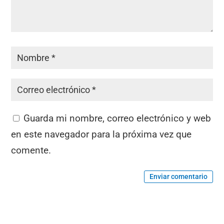
Guarda mi nombre, correo electrónico y web
en este navegador para la próxima vez que
comente.
Enviar comentario