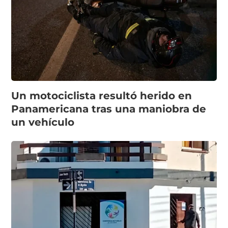
Un motociclista resultó herido en
Panamericana tras una maniobra de
un vehículo