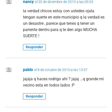
nancy
el 30 de diciembre de 2010 a las 09:53
o
p
la verdad chicos estoy con ustedes ojala
k
tengan suerte en este municipio q la verdad es
un desastre , parece que tenes q tener un
pariente dentro para q te den algo MUCHA
SUERTE !
Responder
pablo
el 8 de octubre de 2010 a las 13:37
jajaja q haces rodrigo ahi ? jajaj …q grande mi
vecino esta en todos lados :P
Responder