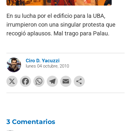
En su lucha por el edificio para la UBA,
irrumpieron con una singular protesta que
recogió aplausos. Mal trago para Palau.
Ciro D. Yacuzzi
lunes 04 octubre, 2010
X
F
W
T
E
C
a
h
el
m
o
c
at
e
ai
m
e
s
gr
l
p
b
A
a
ar
3 Comentarios
o
p
m
tir