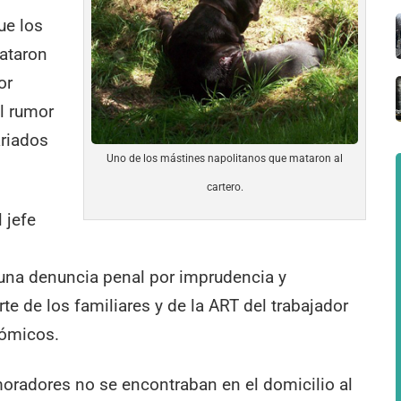
ue los
mataron
or
l rumor
ariados
Uno de los mástines napolitanos que mataron al
cartero.
l jefe
s
una denuncia penal por imprudencia y
rte de los familiares y de la ART del trabajador
nómicos.
oradores no se encontraban en el domicilio al