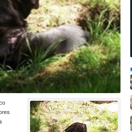
co
ores
a