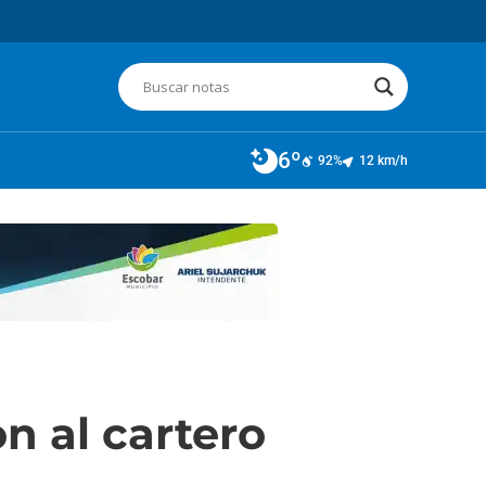
6º
92%
12 km/h
n al cartero