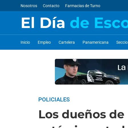
Nosotros
Contacto
Farmacias de Turno
El Día
de Esc
Inicio
Empleo
Cartelera
Panamericana
Secci
POLICIALES
Los dueños de 