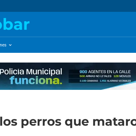
obar
ones
los perros que mataro