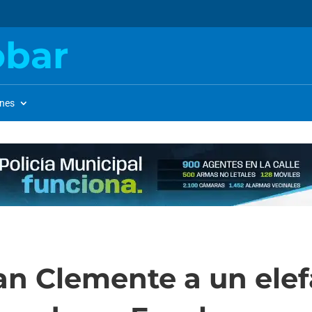
obar
ones
an Clemente a un ele