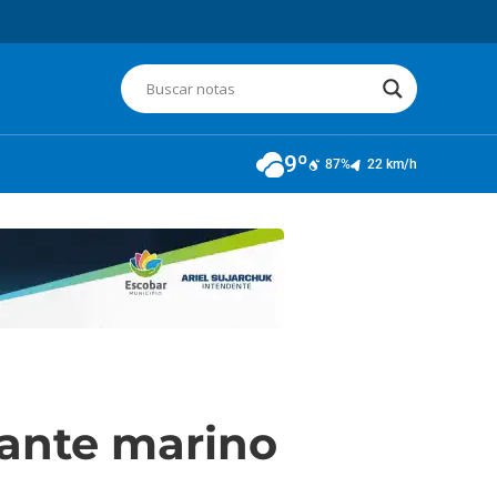
9º
87%
22 km/h
fante marino