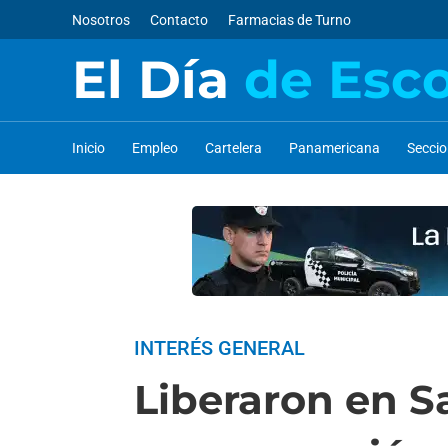
Nosotros
Contacto
Farmacias de Turno
El Día
de Esc
Inicio
Empleo
Cartelera
Panamericana
Secci
INTERÉS GENERAL
Liberaron en S