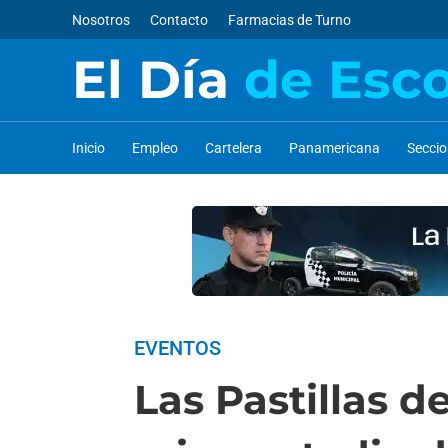
Nosotros
Contacto
Farmacias de Turno
El Día
de Esc
Inicio
Empleo
Cartelera
Panamericana
Secci
EVENTOS
Las Pastillas d