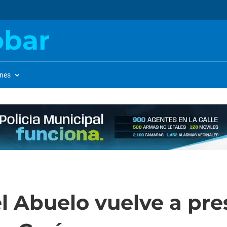
obar
ones
el Abuelo vuelve a pre