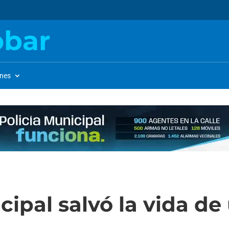
obar
ones
cipal salvó la vida d