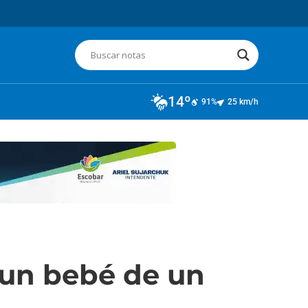
14º
91%
25 km/h
e un bebé de un