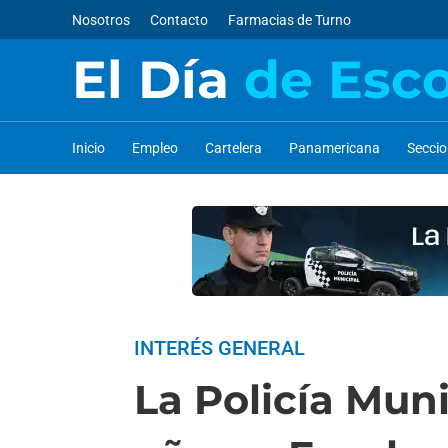
Nosotros
Contacto
Farmacias de Turno
El Día
de Esc
Inicio
Empleo
Cartelera
Panamericana
Secci
INTERÉS GENERAL
La Policía Muni