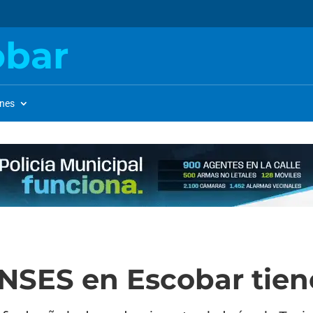
obar
ones
ANSES en Escobar tien