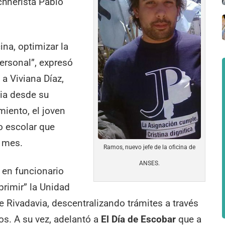
rchnerista Pablo
ina, optimizar la
personal”, expresó
a Viviana Díaz,
cia desde su
iento, el joven
o escolar que
 mes.
Ramos, nuevo jefe de la oficina de
ANSES.
 en funcionario
rimir” la Unidad
le Rivadavia, descentralizando trámites a través
os. A su vez, adelantó a
El Día de Escobar
que a