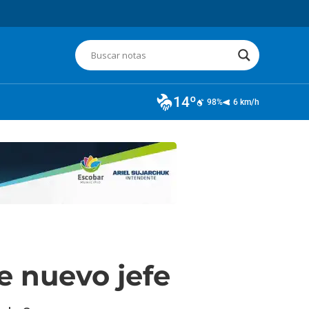
14º
98%
6 km/h
e nuevo jefe