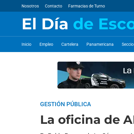
Nosotros
Contacto
Farmacias de Turno
El Día
de Esc
Inicio
Empleo
Cartelera
Panamericana
Secci
GESTIÓN PÚBLICA
La oficina de 