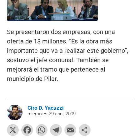
Se presentaron dos empresas, con una
oferta de 13 millones. “Es la obra más
importante que va a realizar este gobierno”,
sostuvo el jefe comunal. También se
mejorará el tramo que pertenece al
municipio de Pilar.
Ciro D. Yacuzzi
miércoles 29 abril, 2009
X
F
W
T
E
C