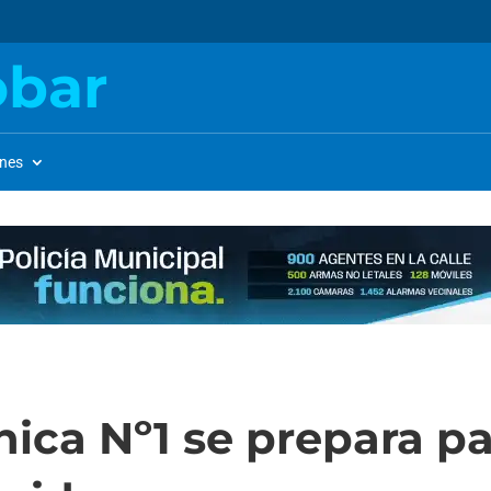
obar
ones
ica Nº1 se prepara pa