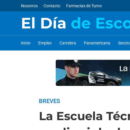
Nosotros
Contacto
Farmacias de Turno
El Día
de Esc
Inicio
Empleo
Cartelera
Panamericana
Secci
BREVES
La Escuela Técn