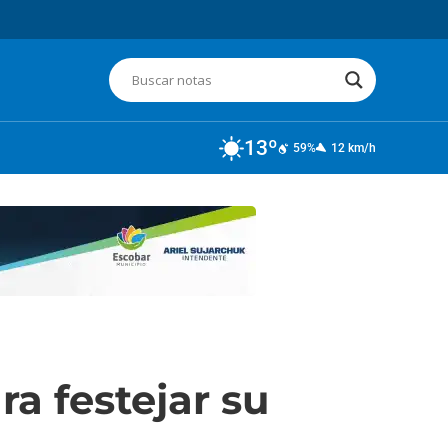
13º
59%
12 km/h
ra festejar su