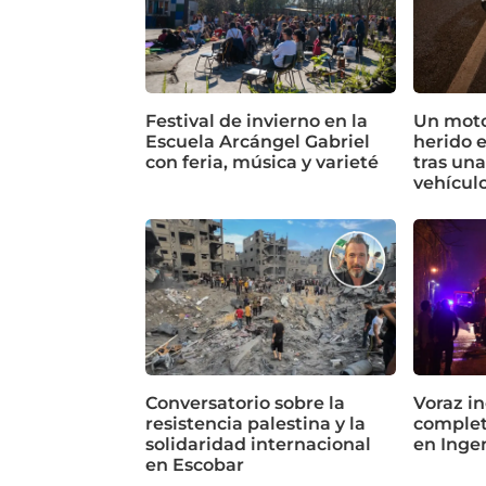
Festival de invierno en la
Un motoc
Escuela Arcángel Gabriel
herido 
con feria, música y varieté
tras un
vehícul
Conversatorio sobre la
Voraz in
resistencia palestina y la
complet
solidaridad internacional
en Inge
en Escobar