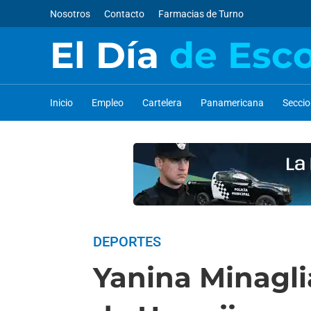
Nosotros
Contacto
Farmacias de Turno
El Día
de Esc
Inicio
Empleo
Cartelera
Panamericana
Secci
DEPORTES
Yanina Minagli