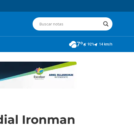
7º
92%
14 km/h
dial Ironman