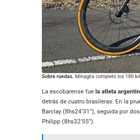
Sobre ruedas.
Minaglia completó los 180 kil
La escobarense fue
la atleta argent
detrás de cuatro brasileras. En la pr
Barclay (8hs24’31’’), seguida por do
Philipp (8hs32’55’’).