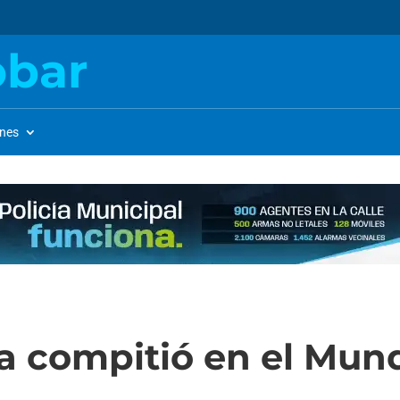
obar
ones
a compitió en el Mun