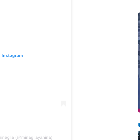
n Instagram
minaglia (@minagliayanina)