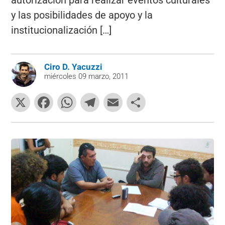
autorización para realizar eventos culturales
y las posibilidades de apoyo y la
institucionalización […]
Ciro D. Yacuzzi
miércoles 09 marzo, 2011
X
F
W
T
E
C
a
h
el
m
o
c
at
e
ai
m
e
s
gr
l
p
b
A
a
ar
o
p
m
tir
o
p
k