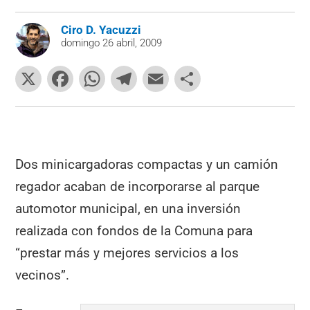
Ciro D. Yacuzzi
domingo 26 abril, 2009
X
F
W
T
E
C
a
h
el
m
o
c
at
e
ai
m
e
s
gr
l
p
b
A
a
ar
Dos minicargadoras compactas y un camión
o
p
m
tir
regador acaban de incorporarse al parque
o
p
automotor municipal, en una inversión
k
realizada con fondos de la Comuna para
“prestar más y mejores servicios a los
vecinos”.