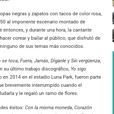
opas negras y zapatos con tacos de color rosa,
21.50 al imponente escenario montado de
e entonces, y durante una hora, la cantante
cer corear y bailar al público, que disfrutó de
a ninguno de sus temas más conocidos.
o se toca
,
Fuera
,
Jamás
,
Díganle
y
Sin vergüenza
,
n su último trabajo discográfico,
Yo sigo
 en 2014 en el estadio Luna Park, fueron parte
ue brevemente interrumpido cuando el
ludarla y le regaló un ramo de flores.
ndes éxitos:
Con la misma moneda
,
Corazón