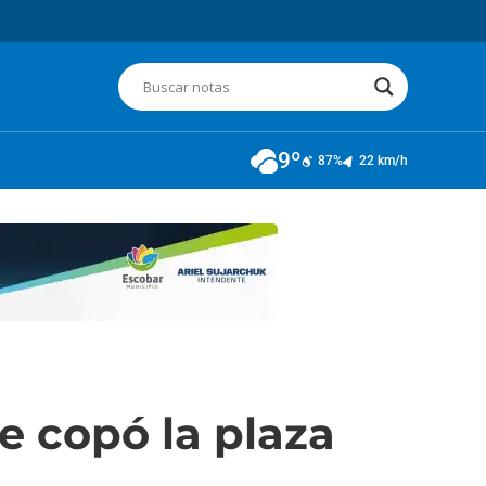
9º
87%
22 km/h
e copó la plaza