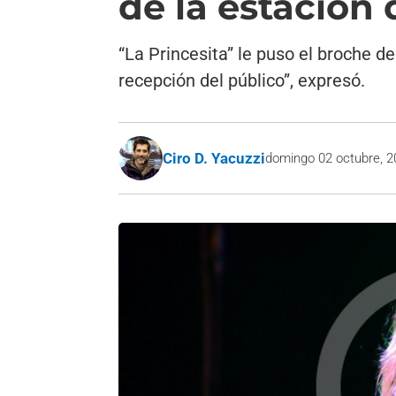
de la estación
“La Princesita” le puso el broche de
recepción del público”, expresó.
Ciro D. Yacuzzi
domingo 02 octubre, 