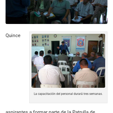
o
p
k
Quince
La capacitación del personal durará tres semanas.
aspirantes a formar parte de la Patrulla de