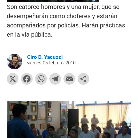
Son catorce hombres y una mujer, que se
desempeñarán como choferes y estarán
acompañados por policías. Harán prácticas
en la vía pública.
Ciro D. Yacuzzi
viernes 05 febrero, 2010
X
F
W
T
E
C
a
h
el
m
o
c
at
e
ai
m
e
s
gr
l
p
b
A
a
ar
o
p
m
tir