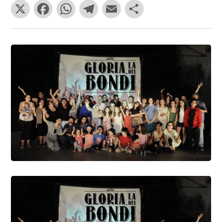
X
F
W
T
E
C
a
h
el
m
o
c
at
e
ai
m
e
s
gr
l
p
b
A
a
ar
o
p
m
tir
o
p
k