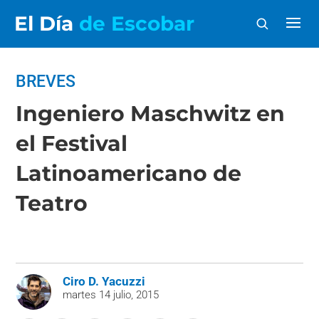
El Día
de Escobar
BREVES
Ingeniero Maschwitz en
el Festival
Latinoamericano de
Teatro
Ciro D. Yacuzzi
martes 14 julio, 2015