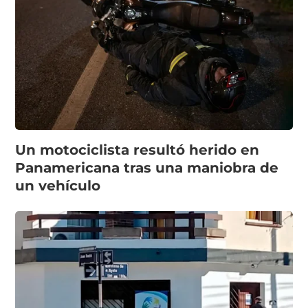
Un motociclista resultó herido en
Panamericana tras una maniobra de
un vehículo