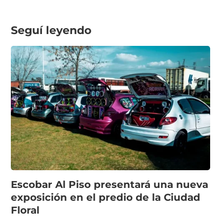
Seguí leyendo
Escobar Al Piso presentará una nueva
exposición en el predio de la Ciudad
Floral