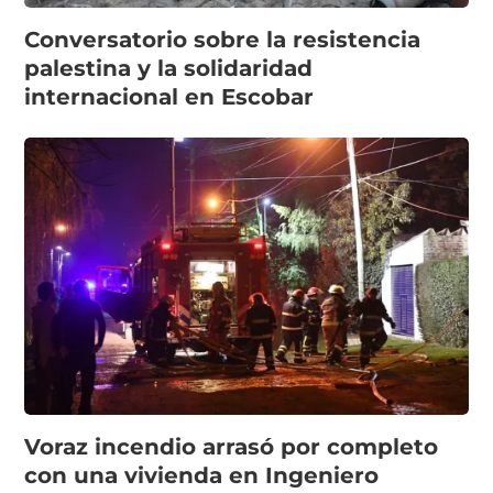
Conversatorio sobre la resistencia
palestina y la solidaridad
internacional en Escobar
Voraz incendio arrasó por completo
con una vivienda en Ingeniero