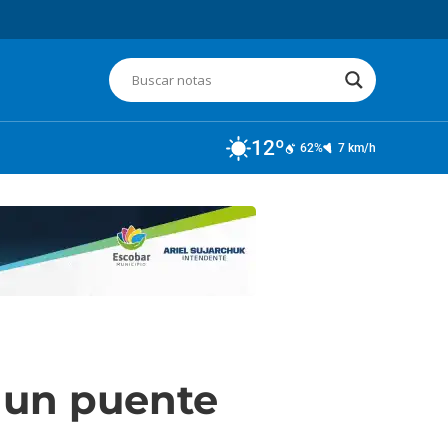
12º
62%
7 km/h
 un puente