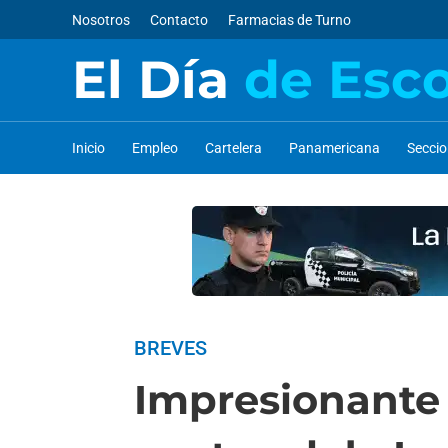
Nosotros
Contacto
Farmacias de Turno
El Día
de Esc
Inicio
Empleo
Cartelera
Panamericana
Secci
BREVES
Impresionante 