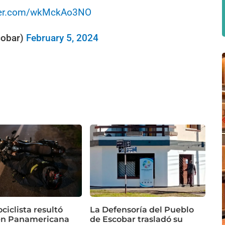
tter.com/wkMckAo3NO
cobar)
February 5, 2024
iclista resultó
La Defensoría del Pueblo
en Panamericana
de Escobar trasladó su