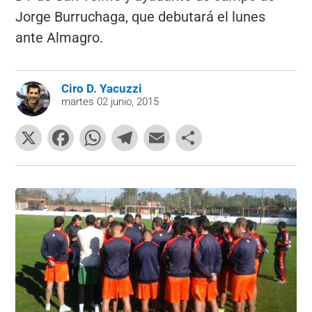
Jorge Burruchaga, que debutará el lunes
ante Almagro.
Ciro D. Yacuzzi
martes 02 junio, 2015
X
F
W
T
E
C
a
h
el
m
o
c
at
e
ai
m
e
s
gr
l
p
b
A
a
ar
o
p
m
tir
o
p
k