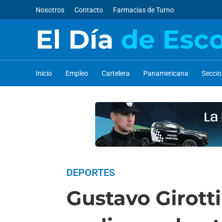
Nosotros
Contacto
Farmacias de Turno
El Día
de Esc
Inicio
Empleo
Cartelera
Panamericana
Secci
DEPORTES
Gustavo Girott