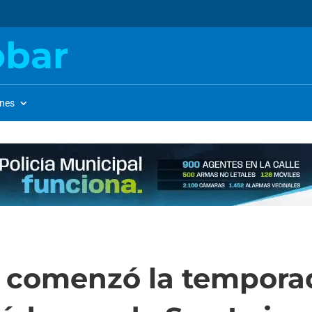
obar
ones
i comenzó la tempora