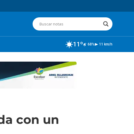
11º
68%
11 km/h
da con un