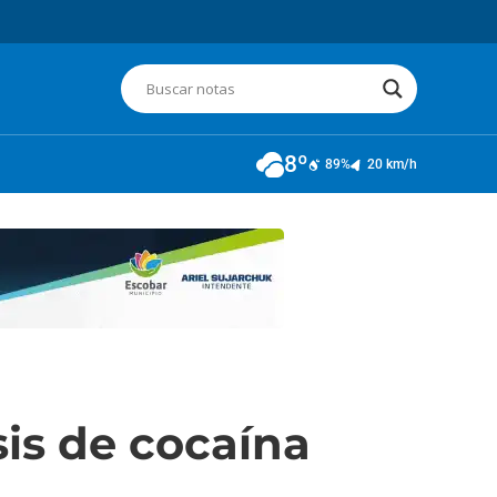
8º
89%
20 km/h
sis de cocaína