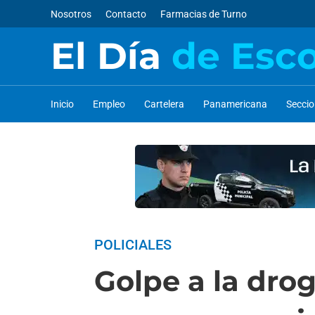
Nosotros
Contacto
Farmacias de Turno
El Día
de Esc
Inicio
Empleo
Cartelera
Panamericana
Secci
POLICIALES
Golpe a la dro