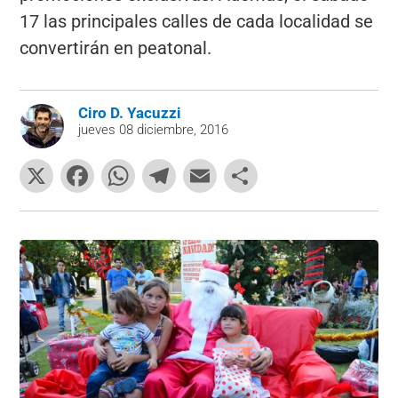
17 las principales calles de cada localidad se
convertirán en peatonal.
Ciro D. Yacuzzi
jueves 08 diciembre, 2016
X
F
W
T
E
C
a
h
el
m
o
c
at
e
ai
m
e
s
gr
l
p
b
A
a
ar
o
p
m
tir
o
p
k