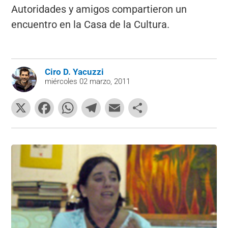
Autoridades y amigos compartieron un
encuentro en la Casa de la Cultura.
Ciro D. Yacuzzi
miércoles 02 marzo, 2011
X
F
W
T
E
C
a
h
el
m
o
c
at
e
ai
m
e
s
gr
l
p
b
A
a
ar
o
p
m
tir
o
p
k