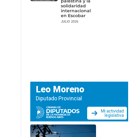
palestina y la
solidaridad
internacional
en Escobar
JULIO 2026