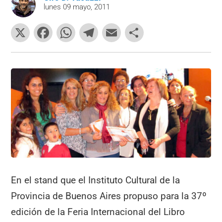
lunes 09 mayo, 2011
X
F
W
T
E
C
a
h
el
m
o
c
at
e
ai
m
e
s
gr
l
p
b
A
a
ar
o
p
m
tir
o
p
k
En el stand que el Instituto Cultural de la
Provincia de Buenos Aires propuso para la 37º
edición de la Feria Internacional del Libro