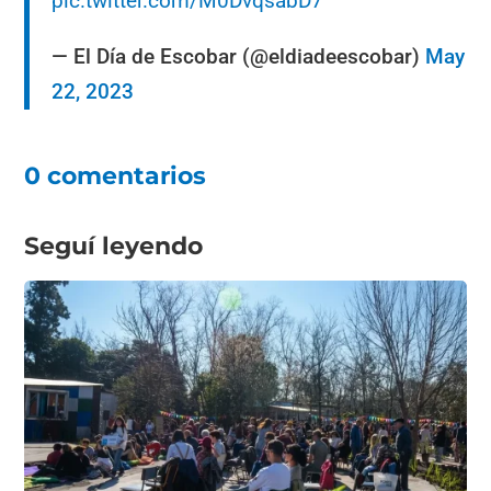
pic.twitter.com/M0DvqsabD7
— El Día de Escobar (@eldiadeescobar)
May
22, 2023
0 comentarios
Seguí leyendo